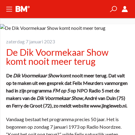
zaterdag 7 januari 2023
De Dik Voormekaar Show
komt nooit meer terug
De
Dik Voormekaar Show
komt nooit meer terug. Dat valt
op te maken uit een gesprek dat Felix Meurders vanmorgen
had in zijn programma
FM op 5
op NPO Radio 5 met de
makers van de
Dik Voormekaar Show
, André van Duin (75)
en Ferry de Groot (72), zo meldt website www.jingleweb.nl.
Vandaag bestaat het programma precies 50 jaar. Het is
begonnen op zondag 7 januari 1973 op Radio Noordzee.
“Komt het ooit nog terug?”, wilde Felix natuurlijk weten.