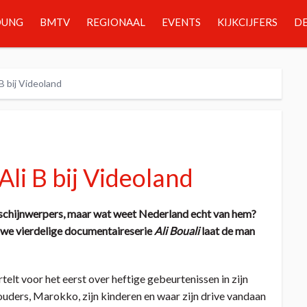
OUNG
BMTV
REGIONAAL
EVENTS
KIJKCIJFERS
DE
B bij Videoland
li B bij Videoland
 de schijnwerpers, maar wat weet Nederland echt van hem?
euwe vierdelige documentaireserie
Ali Bouali
laat de man
ertelt voor het eerst over heftige gebeurtenissen in zijn
ouders, Marokko, zijn kinderen en waar zijn drive vandaan