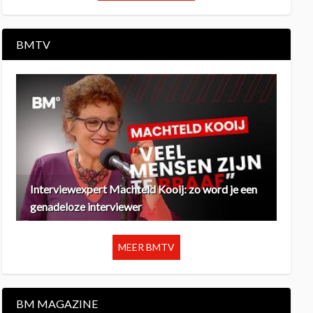
BMTV
Interviewexpert Machteld Kooij: zo word je een
genadeloze interviewer
MEER BMTV
BM MAGAZINE