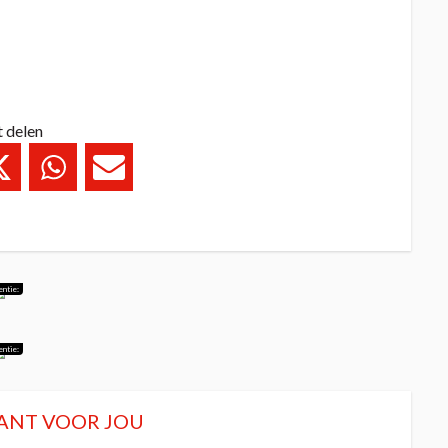
t delen
entie:
entie:
ANT VOOR JOU