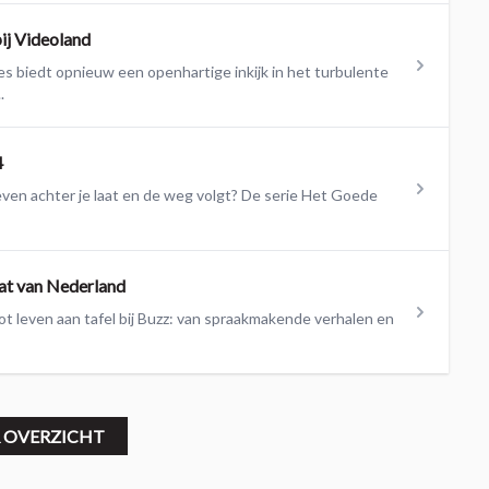
bij Videoland
s biedt opnieuw een openhartige inkijk in het turbulente
.
4
leven achter je laat en de weg volgt? De serie Het Goede
at van Nederland
t leven aan tafel bij Buzz: van spraakmakende verhalen en
 OVERZICHT