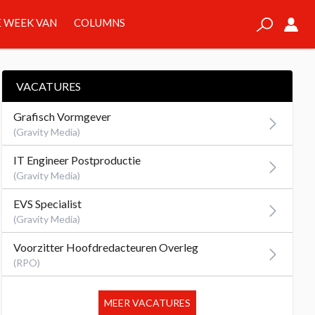
 WEEK VAN
COLUMNS
VACATURES
Grafisch Vormgever
(Gravity Media)
IT Engineer Postproductie
(Gravity Media)
EVS Specialist
(Gravity Media)
Voorzitter Hoofdredacteuren Overleg
(RPO)
MEER VACATURES