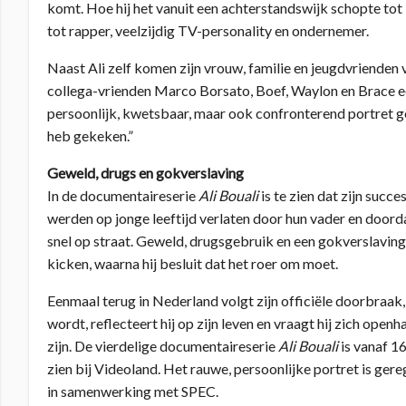
komt. Hoe hij het vanuit een achterstandswijk schopte t
tot rapper, veelzijdig TV-personality en ondernemer.
Naast Ali zelf komen zijn vrouw, familie en jeugdvrienden
collega-vrienden Marco Borsato, Boef, Waylon en Brace eerl
persoonlijk, kwetsbaar, maar ook confronterend portret ge
heb gekeken.”
Geweld, drugs en gokverslaving
In de documentaireserie
Ali Bouali
is te zien dat zijn succe
werden op jonge leeftijd verlaten door hun vader en doord
snel op straat. Geweld, drugsgebruik en een gokverslaving l
kicken, waarna hij besluit dat het roer om moet.
Eenmaal terug in Nederland volgt zijn officiële doorbraak, 
wordt, reflecteert hij op zijn leven en vraagt hij zich openh
zijn. De vierdelige documentaireserie
Ali Bouali
is vanaf 16
zien bij Videoland. Het rauwe, persoonlijke portret is 
in samenwerking met SPEC.