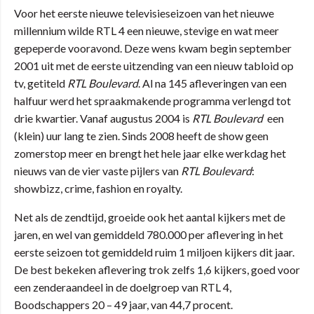
Voor het eerste nieuwe televisieseizoen van het nieuwe
millennium wilde RTL 4 een nieuwe, stevige en wat meer
gepeperde vooravond. Deze wens kwam begin september
2001 uit met de eerste uitzending van een nieuw tabloid op
tv, getiteld
RTL Boulevard
. Al na 145 afleveringen van een
halfuur werd het spraakmakende programma verlengd tot
drie kwartier. Vanaf augustus 2004 is
RTL Boulevard
een
(klein) uur lang te zien. Sinds 2008 heeft de show geen
zomerstop meer en brengt het hele jaar elke werkdag het
nieuws van de vier vaste pijlers van
RTL Boulevard
:
showbizz, crime, fashion en royalty.
Net als de zendtijd, groeide ook het aantal kijkers met de
jaren, en wel van gemiddeld 780.000 per aflevering in het
eerste seizoen tot gemiddeld ruim 1 miljoen kijkers dit jaar.
De best bekeken aflevering trok zelfs 1,6 kijkers, goed voor
een zenderaandeel in de doelgroep van RTL 4,
Boodschappers 20 – 49 jaar, van 44,7 procent.