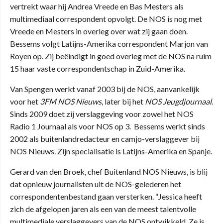
vertrekt waar hij Andrea Vreede en Bas Mesters als
multimediaal correspondent opvolgt. De NOS is nog met
Vreede en Mesters in overleg over wat zij gaan doen.
Bessems volgt Latijns-Amerika correspondent Marjon van
Royen op. Zij beëindigt in goed overleg met de NOS na ruim
15 haar vaste correspondentschap in Zuid-Amerika.
Van Spengen werkt vanaf 2003 bij de NOS, aanvankelijk
voor het
3FM NOS Nieuws
, later bij het
NOS Jeugdjournaal
.
Sinds 2009 doet zij verslaggeving voor zowel het NOS
Radio 1 Journaal als voor NOS op 3. Bessems werkt sinds
2002 als buitenlandredacteur en camjo-verslaggever bij
NOS Nieuws. Zijn specialisatie is Latijns-Amerika en Spanje.
Gerard van den Broek, chef Buitenland NOS Nieuws, is blij
dat opnieuw journalisten uit de NOS-gelederen het
correspondentenbestand gaan versterken. “Jessica heeft
zich de afgelopen jaren als een van de meest talentvolle
multimediale verslaggevers van de NOS ontwikkeld. Ze is