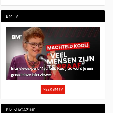
BMTV
Interviewexpert Machteld Kooij: zo word je een
genadeloze interviewer
MEER BMTV
BM MAGAZINE