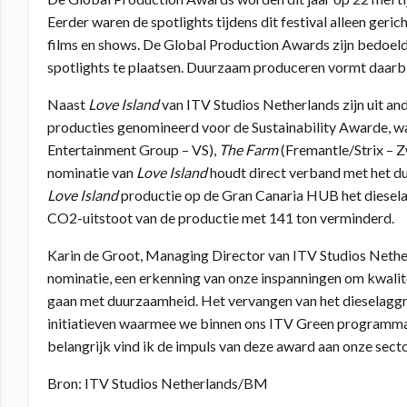
Eerder waren de spotlights tijdens dit festival alleen geri
films en shows. De Global Production Awards zijn bedoeld
spotlights te plaatsen. Duurzaam produceren vormt daarbi
Naast
Love Island
van ITV Studios Netherlands zijn uit an
producties genomineerd voor de Sustainability Awarde, 
Entertainment Group – VS),
The Farm
(Fremantle/Strix – 
nominatie van
Love Island
houdt direct verband met het du
Love Island
productie op de Gran Canaria HUB het dieselag
CO2-uitstoot van de productie met 141 ton verminderd.
Karin de Groot, Managing Director van ITV Studios Nethe
nominatie, een erkenning van onze inspanningen om kwalite
gaan met duurzaamheid. Het vervangen van het dieselaggr
initiatieven waarmee we binnen ons ITV Green programma
belangrijk vind ik de impuls van deze award aan onze sec
Bron: ITV Studios Netherlands/BM