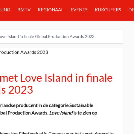
OUNG
BMTV
REGIONAAL
EVENTS
KIJKCIJFERS
DE
ve Island in finale Global Production Awards 2023
et Love Island in finale
ds 2023
rlandse producent in de categorie Sustainable
obal Production Awards.
Love Island
is te zien op
ens het Filmfestival in Cannes voor het eerst uitgereikt.