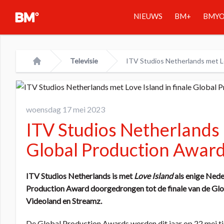
NIEUWS
BM+
BMY
Televisie
ITV Studios Netherlands met Lo
Home
woensdag 17 mei 2023
ITV Studios Netherlands m
Global Production Awar
ITV Studios Netherlands is met
Love Island
als enige Nede
Production Award doorgedrongen tot de finale van de Gl
Videoland en Streamz.
De Global Production Awards worden dit jaar op 22 mei tijd