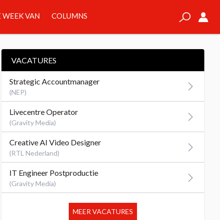
 WEEK VAN
COLUMNS
VACATURES
Strategic Accountmanager
(NEP)
Livecentre Operator
(Gravity Media)
Creative AI Video Designer
(RTL Nederland)
IT Engineer Postproductie
(Gravity Media)
MEER VACATURES