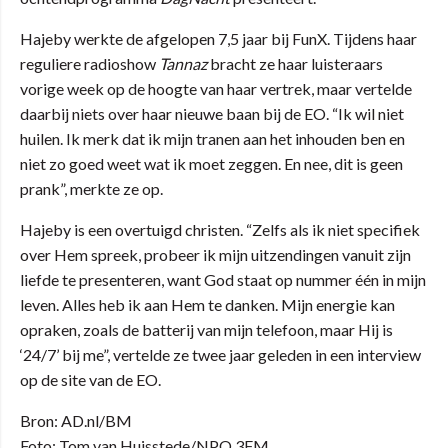
Hajeby werkte de afgelopen 7,5 jaar bij FunX. Tijdens haar
reguliere radioshow
Tannaz
bracht ze haar luisteraars
vorige week op de hoogte van haar vertrek, maar vertelde
daarbij niets over haar nieuwe baan bij de EO. “Ik wil niet
huilen. Ik merk dat ik mijn tranen aan het inhouden ben en
niet zo goed weet wat ik moet zeggen. En nee, dit is geen
prank”, merkte ze op.
Hajeby is een overtuigd christen. “Zelfs als ik niet specifiek
over Hem spreek, probeer ik mijn uitzendingen vanuit zijn
liefde te presenteren, want God staat op nummer één in mijn
leven. Alles heb ik aan Hem te danken. Mijn energie kan
opraken, zoals de batterij van mijn telefoon, maar Hij is
‘24/7’ bij me”, vertelde ze twee jaar geleden in een interview
op de site van de EO.
Bron: AD.nl/BM
Foto: Tom van Huisstede/NPO 3FM