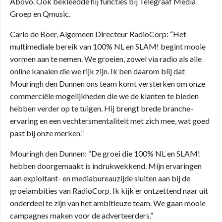
Abovo. Ook bekleedde hij functies bij Telegraaf Media
Groep en Qmusic.
Carlo de Boer, Algemeen Directeur RadioCorp: “Het
multimediale bereik van 100% NL en SLAM! begint mooie
vormen aan te nemen. We groeien, zowel via radio als alle
online kanalen die we rijk zijn. Ik ben daarom blij dat
Mouringh den Dunnen ons team komt versterken om onze
commerciële mogelijkheden die we de klanten te bieden
hebben verder op te tuigen. Hij brengt brede branche-
ervaring en een vechtersmentaliteit met zich mee, wat goed
past bij onze merken.”
Mouringh den Dunnen: “De groei die 100% NL en SLAM!
hebben doorgemaakt is indrukwekkend. Mijn ervaringen
aan exploitant- en mediabureauzijde sluiten aan bij de
groeiambities van RadioCorp. Ik kijk er ontzettend naar uit
onderdeel te zijn van het ambitieuze team. We gaan mooie
campagnes maken voor de adverteerders.”