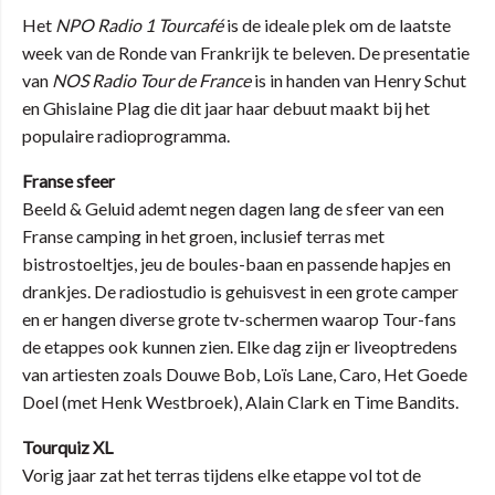
Het
NPO Radio 1 Tourcafé
is de ideale plek om de laatste
week van de Ronde van Frankrijk te beleven. De presentatie
van
NOS Radio Tour de France
is in handen van Henry Schut
en Ghislaine Plag die dit jaar haar debuut maakt bij het
populaire radioprogramma.
Franse sfeer
Beeld & Geluid ademt negen dagen lang de sfeer van een
Franse camping in het groen, inclusief terras met
bistrostoeltjes, jeu de boules-baan en passende hapjes en
drankjes. De radiostudio is gehuisvest in een grote camper
en er hangen diverse grote tv-schermen waarop Tour-fans
de etappes ook kunnen zien. Elke dag zijn er liveoptredens
van artiesten zoals Douwe Bob, Loïs Lane, Caro, Het Goede
Doel (met Henk Westbroek), Alain Clark en Time Bandits.
Tourquiz XL
Vorig jaar zat het terras tijdens elke etappe vol tot de