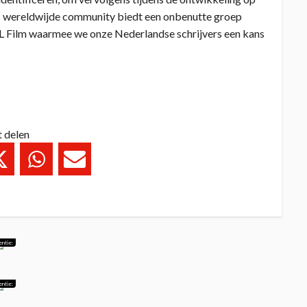
s wereldwijde community biedt een onbenutte groep
NL Film waarmee we onze Nederlandse schrijvers een kans
t delen
entie:
entie: