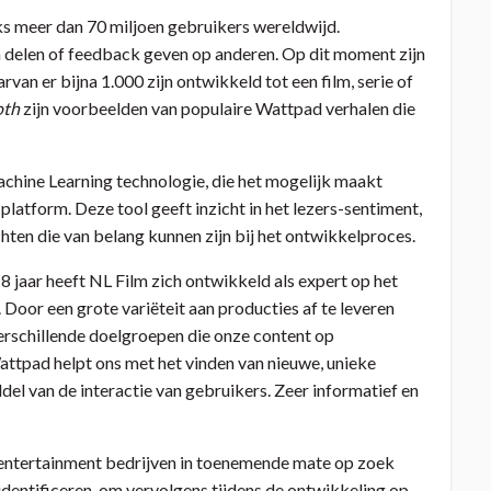
ks meer dan 70 miljoen gebruikers wereldwijd.
n delen of feedback geven op anderen. Op dit moment zijn
an er bijna 1.000 zijn ontwikkeld tot een film, serie of
oth
zijn voorbeelden van populaire Wattpad verhalen die
hine Learning technologie, die het mogelijk maakt
latform. Deze tool geeft inzicht in het lezers-sentiment,
hten die van belang kunnen zijn bij het ontwikkelproces.
8 jaar heeft NL Film zich ontwikkeld als expert op het
 Door een grote variëteit aan producties af te leveren
verschillende doelgroepen die onze content op
ttpad helpt ons met het vinden van nieuwe, unieke
del van de interactie van gebruikers. Zeer informatief en
 entertainment bedrijven in toenemende mate op zoek
identificeren, om vervolgens tijdens de ontwikkeling op