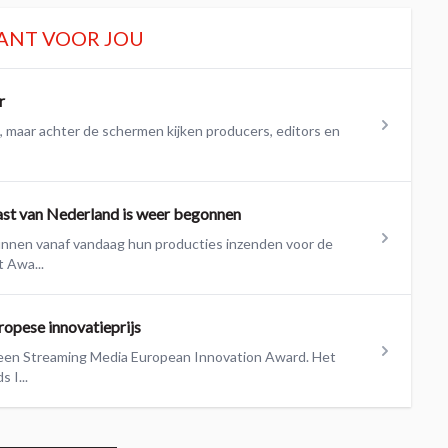
ANT VOOR JOU
r
g, maar achter de schermen kijken producers, editors en
ast van Nederland is weer begonnen
unnen vanaf vandaag hun producties inzenden voor de
 Awa...
opese innovatieprijs
een Streaming Media European Innovation Award. Het
 I...