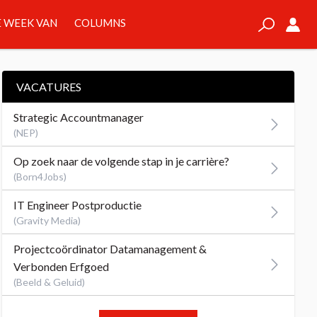
 WEEK VAN
COLUMNS
VACATURES
Strategic Accountmanager
(NEP)
Op zoek naar de volgende stap in je carrière?
(Born4Jobs)
IT Engineer Postproductie
(Gravity Media)
Projectcoördinator Datamanagement &
Verbonden Erfgoed
(Beeld & Geluid)