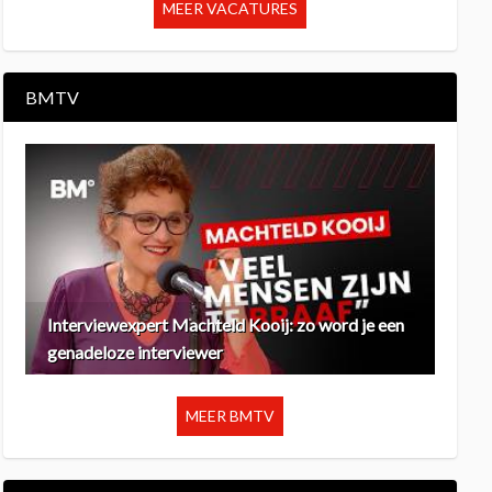
MEER VACATURES
BMTV
Interviewexpert Machteld Kooij: zo word je een
genadeloze interviewer
MEER BMTV