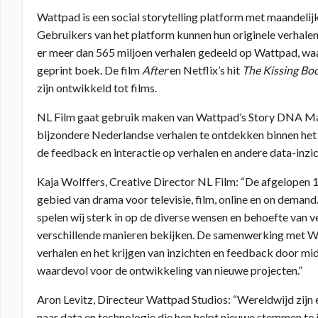
Wattpad is een social storytelling platform met maandelij
Gebruikers van het platform kunnen hun originele verhale
er meer dan 565 miljoen verhalen gedeeld op Wattpad, waarv
geprint boek. De film
After
en Netflix’s hit
The Kissing Bo
zijn ontwikkeld tot films.
NL Film gaat gebruik maken van Wattpad’s Story DNA Mac
bijzondere Nederlandse verhalen te ontdekken binnen het p
de feedback en interactie op verhalen en andere data-inzic
Kaja Wolffers, Creative Director NL Film: “De afgelopen 1
gebied van drama voor televisie, film, online en on demand.
spelen wij sterk in op de diverse wensen en behoefte van 
verschillende manieren bekijken. De samenwerking met Wa
verhalen en het krijgen van inzichten en feedback door mid
waardevol voor de ontwikkeling van nieuwe projecten.”
Aron Levitz, Directeur Wattpad Studios: “Wereldwijd zijn
naar data en technologie die hen helpt nieuwe stemmen te 